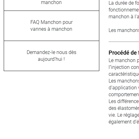
manchon
La durée de f
fonctionnemen
manchon à l'
FAQ Manchon pour
vannes à manchon
Les manchons 
Procédé de 
Demandez-le nous dès
aujourd'hui !
Le manchon po
l’injection c
caractéristiq
Les manchons 
d'application 
comportement
Les différenc
des élastomè
vie. Le régla
également d'é