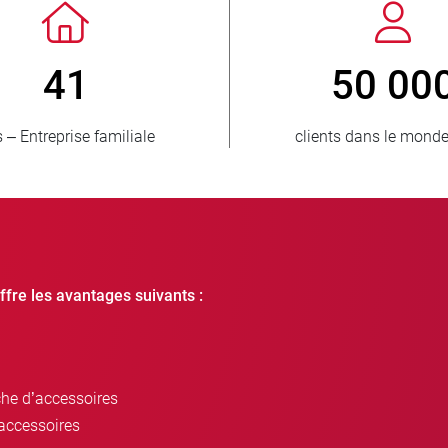
> 3 500 000
15
unités vendues
pays approvis
ffre les avantages suivants :
che d’accessoires
accessoires