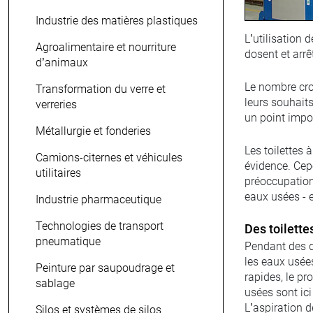
Industrie des matières plastiques
L’utilisation 
Agroalimentaire et nourriture
dosent et arrê
d’animaux
Le nombre cro
Transformation du verre et
leurs souhaits
verreries
un point impo
Métallurgie et fonderies
Les toilettes 
Camions-citernes et véhicules
évidence. Cepe
utilitaires
préoccupation
eaux usées - e
Industrie pharmaceutique
Technologies de transport
Des toilette
pneumatique
Pendant des d
les eaux usées
Peinture par saupoudrage et
rapides, le p
sablage
usées sont ici
L’aspiration d
Silos et systèmes de silos