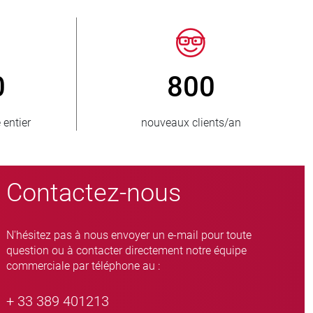
> 15 000
nés
variantes de vannes à manchon
Contactez-nous
N'hésitez pas à nous envoyer un e-mail pour toute
question ou à contacter directement notre équipe
commerciale par téléphone au :
+ 33 389 401213