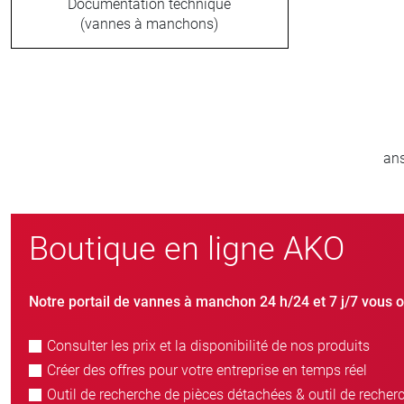
Documentation technique
(vannes à manchons)
800
>
nouveaux clients/an
Boutique en ligne AKO
Notre portail de vannes à manchon 24 h/24 et 7 j/7 vous o
Consulter les prix et la disponibilité de nos produits
Créer des offres pour votre entreprise en temps réel
Outil de recherche de pièces détachées & outil de recher