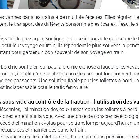
des vannes dans les trains a de multiple facettes. Elles régulent
tent le transport des différents consommables (par ex. l’eau, le 
issant de passagers souligne la place importante qu’occupe le tr
 pour leur voyage en train, ils répondent le plus souvent la ponctu
rtant pour garder un bon souvenir de son voyage en train.
à bord ne sont bien sûr pas la première chose à laquelle les voya
ndant, il suffit d’une seule fois où elles ne sont fonctionnent p
s des passagers. Une solution fiable pour les toilettes à bord
st indispensable pour le trafic ferroviaire.
s sous-vide au contrôle de la traction - l’utilisation des
écennies, l'élimination des eaux usées dans les toilettes à bord
 directement sur la voie. Avec une prise de conscience écologiqu
rocédé d’élimination évolua pour se transformer aujourd’hui en u
 récupérées et maintenues dans le train.
es eaux usées des toilettes se fait alors par sous-pression. Les
v