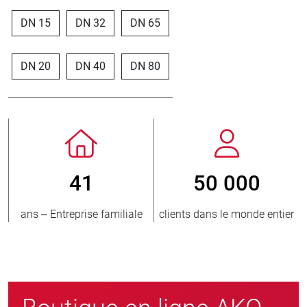
DN 15
DN 32
DN 65
DN 20
DN 40
DN 80
50 000
800
> 3 
dans le monde entier
nouveaux clients/an
unit