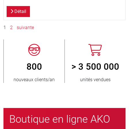
Détail
1
2
suivante
800
> 3 500 000
r
nouveaux clients/an
unités vendues
Boutique en ligne AKO