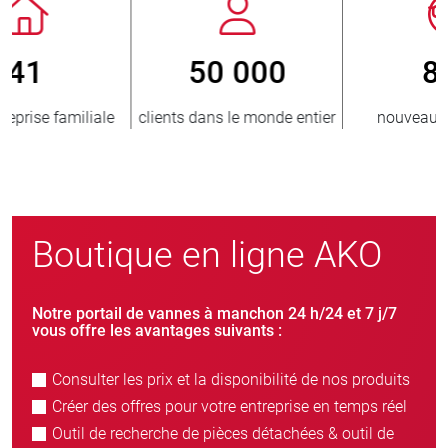
800
> 3 500 000
er
nouveaux clients/an
unités vendues
Boutique en ligne AKO
Notre portail de vannes à manchon 24 h/24 et 7 j/7
vous offre les avantages suivants :
Consulter les prix et la disponibilité de nos produits
Créer des offres pour votre entreprise en temps réel
Outil de recherche de pièces détachées & outil de