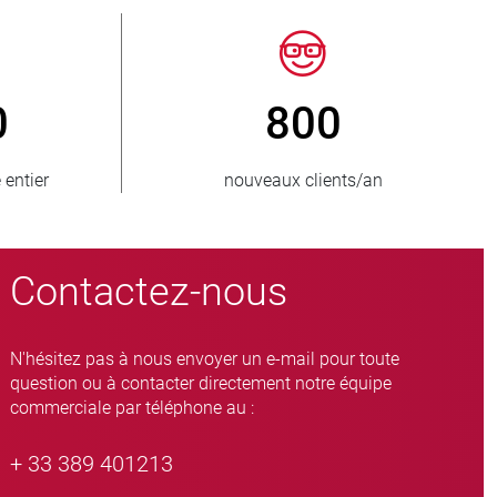
50
> 15 000
ovisionnés
variantes de vannes à manchon
Contactez-nous
N'hésitez pas à nous envoyer un e-mail pour toute
question ou à contacter directement notre équipe
commerciale par téléphone au :
+ 33 389 401213