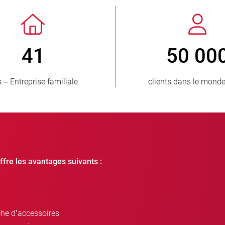
> 3 500 000
1
unités vendues
pays appr
ffre les avantages suivants :
che d’accessoires