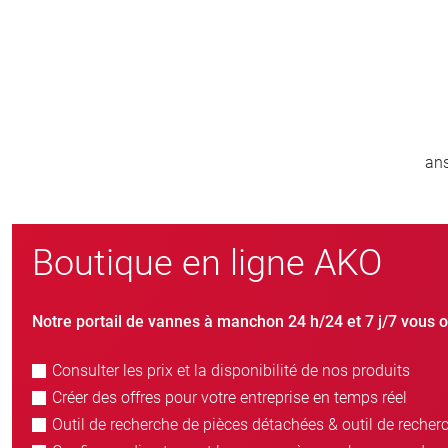
800
er
nouveaux clients/an
Boutique en ligne AKO
Notre portail de vannes à manchon 24 h/24 et 7 j/7 vous o
Consulter les prix et la disponibilité de nos produits
Créer des offres pour votre entreprise en temps réel
Outil de recherche de pièces détachées & outil de recher