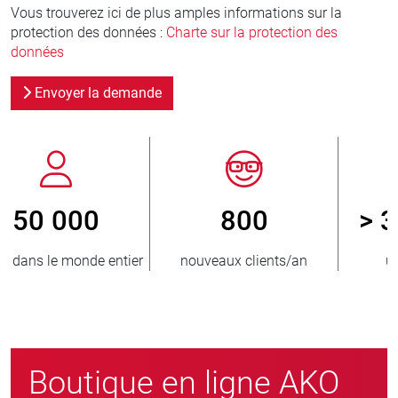
Vous trouverez ici de plus amples informations sur la
protection des données :
Charte sur la protection des
données
Envoyer la demande
800
> 3 500 000
r
nouveaux clients/an
unités vendues
Boutique en ligne AKO