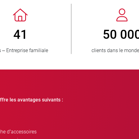
> 3 500 000
1
unités vendues
pays appr
ffre les avantages suivants :
che d’accessoires