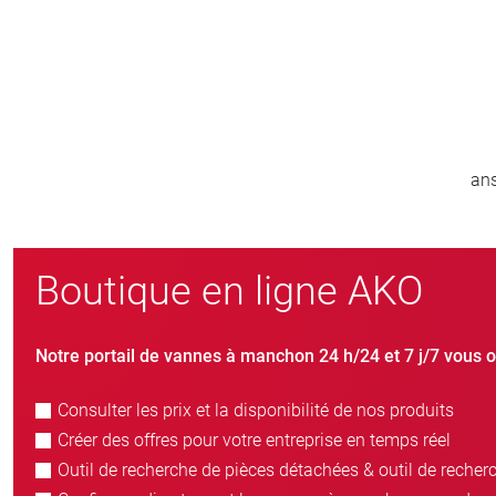
800
er
nouveaux clients/an
Boutique en ligne AKO
Notre portail de vannes à manchon 24 h/24 et 7 j/7 vous o
Consulter les prix et la disponibilité de nos produits
Créer des offres pour votre entreprise en temps réel
Outil de recherche de pièces détachées & outil de recher