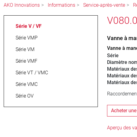
AKO Innovations
Informations
Service-après-vente
R
V080.0
Série V / VF
Série VMP
Vanne à ma
Vanne à manc
Série VM
Série
Série VMF
Diamètre nom
Matériaux d
Série VT / VMC
Matériaux de
Matériaux de
Série VMC
Raccordement d
Série OV
Acheter une
Aperçu des v