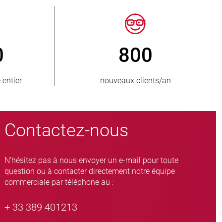
50
> 15 000
ovisionnés
variantes de vannes à manchon
Contactez-nous
N'hésitez pas à nous envoyer un e-mail pour toute
question ou à contacter directement notre équipe
commerciale par téléphone au :
+ 33 389 401213