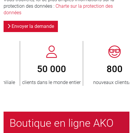
protection des données :
Charte sur la protection des
données
Envoyer la demande
800
> 3 500 000
r
nouveaux clients/an
unités vendues
Boutique en ligne AKO