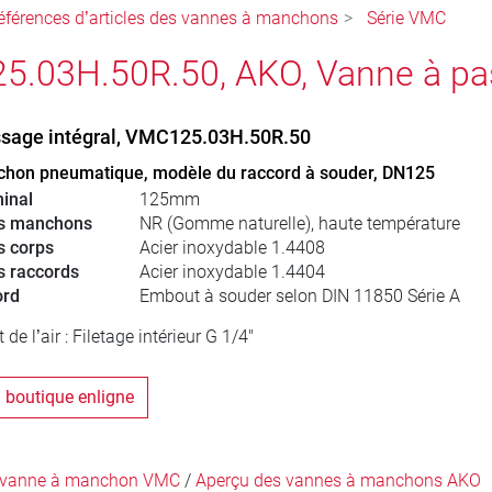
éférences d’articles des vannes à manchons
Série VMC
.03H.50R.50, AKO, Vanne à pas
sage intégral, VMC125.03H.50R.50
hon pneumatique, modèle du raccord à souder, DN125
inal
125mm
es manchons
NR (Gomme naturelle), haute température
s corps
Acier inoxydable 1.4408
s raccords
Acier inoxydable 1.4404
ord
Embout à souder selon DIN 11850 Série A
e l’air : Filetage intérieur G 1/4"
a boutique enligne
a vanne à manchon VMC
/
Aperçu des vannes à manchons AKO