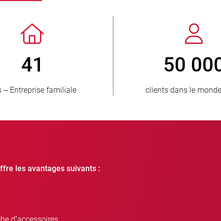
> 3 500 000
unités vendues
ffre les avantages suivants :
che d’accessoires