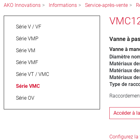
AKO Innovations
Informations
Service-après-vente
R
VMC125
Série V / VF
Série VMP
Vanne à pas
Vanne à manc
Série VM
Diamètre nom
Série VMF
Matériaux d
Matériaux de
Série VT / VMC
Matériaux de
Type de racc
Série VMC
Raccordement d
Série OV
Accéder à l
Configurez l