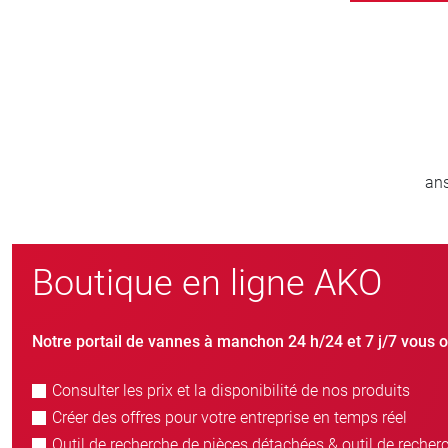
000
800
 monde entier
nouveaux clients/an
Boutique en ligne AKO
Notre portail de vannes à manchon 24 h/24 et 7 j/7 vous o
Consulter les prix et la disponibilité de nos produits
Créer des offres pour votre entreprise en temps réel
Outil de recherche de pièces détachées & outil de recher