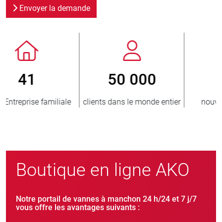
Envoyer la demande
800
> 3 500 000
er
nouveaux clients/an
unités vendues
Boutique en ligne AKO
Notre portail de vannes à manchon 24 h/24 et 7 j/7
vous offre les avantages suivants :