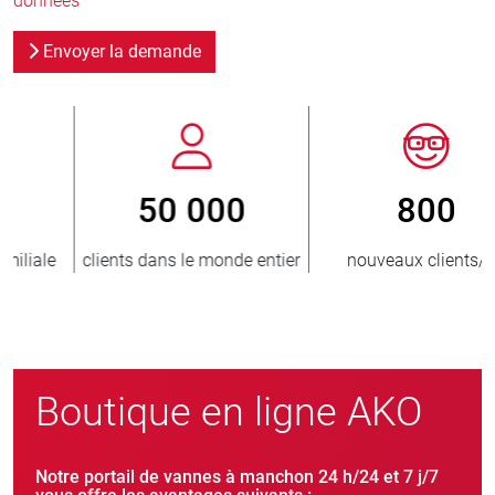
données
Envoyer la demande
800
> 3 500 000
er
nouveaux clients/an
unités vendues
Boutique en ligne AKO
Notre portail de vannes à manchon 24 h/24 et 7 j/7