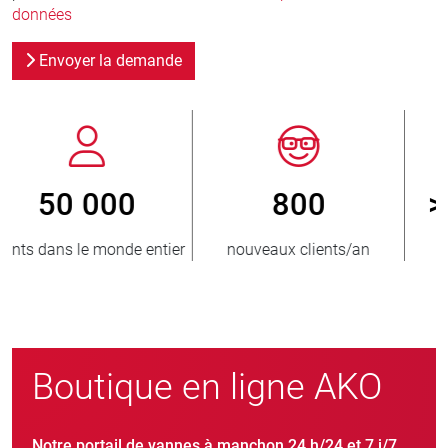
données
Envoyer la demande
800
> 3 500 000
r
nouveaux clients/an
unités vendues
Boutique en ligne AKO
Notre portail de vannes à manchon 24 h/24 et 7 j/7