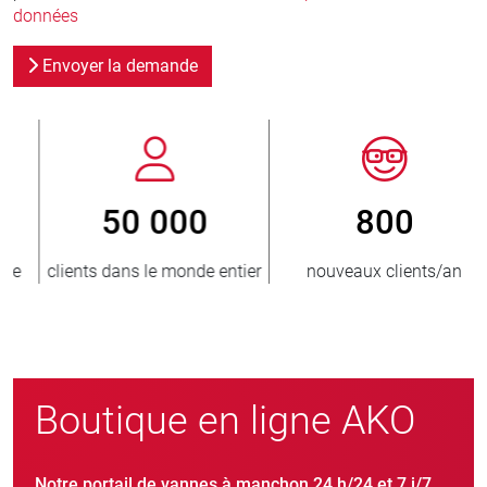
données
Envoyer la demande
800
> 3 500 000
er
nouveaux clients/an
unités vendues
Boutique en ligne AKO
Notre portail de vannes à manchon 24 h/24 et 7 j/7