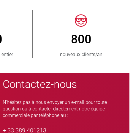
150
> 15 00
s approvisionnés
variantes de vannes à ma
Contactez-nous
N'hésitez pas à nous envoyer un e-mail pour toute
question ou à contacter directement notre équipe
commerciale par téléphone au :
+ 33 389 401213