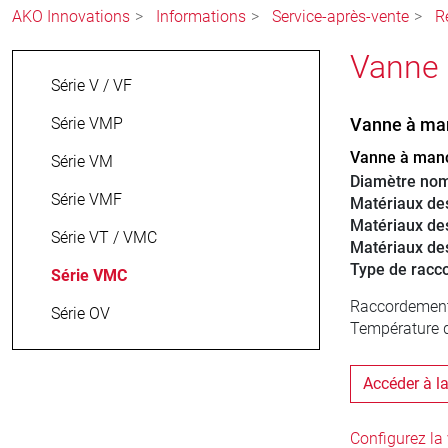
AKO Innovations
Informations
Service-après-vente
R
Vanne
Série V / VF
Série VMP
Vanne à ma
Vanne à manch
Série VM
Diamètre nom
Série VMF
Matériaux d
Matériaux de
Série VT / VMC
Matériaux de
Type de racc
Série VMC
Raccordement d
Série OV
Température d
Accéder à l
Configurez l