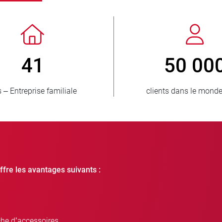
> 3 500 000
unités vendues
pay
ffre les avantages suivants :
che d’accessoires