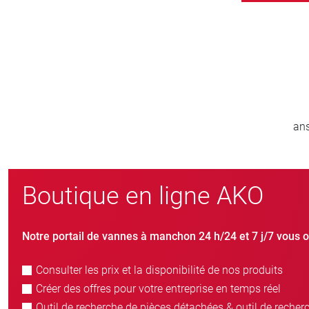
0
800
e entier
nouveaux clients/an
Boutique en ligne AKO
Notre portail de vannes à manchon 24 h/24 et 7 j/7 vous o
Consulter les prix et la disponibilité de nos produits
Créer des offres pour votre entreprise en temps réel
Outil de recherche de pièces détachées & outil de recher