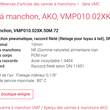
éférences d’articles des vannes à manchons
Série VMC
 à manchon, AKO, VMP010.02XK
nchon, VMP010.02XK.50M.72
on pneumatique, raccord fileté (filetage pour tuyau à lait), 
inal
10mm
es manchons
NR (Gomme naturelle) alimentaire clair
s corps
POM noir
s raccords
Acier inoxydable 1.4404
ord
Raccord fileté selon DIN 11851
e l’air : Filetage intérieur G 1/8"
e service maximale : 80° C
a boutique enligne
a vanne à manchon VMP
/
Aperçu des vannes à manchons AKO