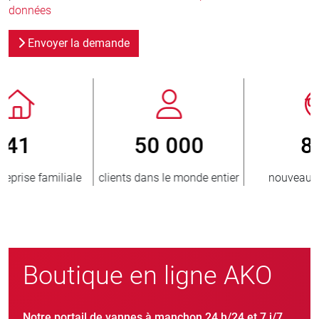
données
Envoyer la demande
800
> 3 500 000
er
nouveaux clients/an
unités vendues
Boutique en ligne AKO
Notre portail de vannes à manchon 24 h/24 et 7 j/7