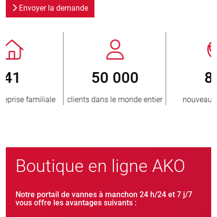
Envoyer la demande
800
> 3 500 000
er
nouveaux clients/an
unités vendues
Boutique en ligne AKO
Notre portail de vannes à manchon 24 h/24 et 7 j/7
vous offre les avantages suivants :