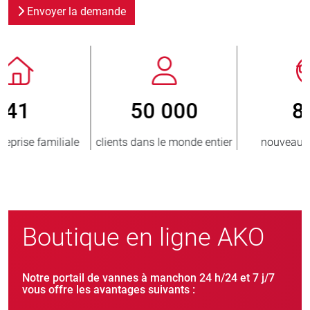
Envoyer la demande
800
> 3 500 000
er
nouveaux clients/an
unités vendues
Boutique en ligne AKO
Notre portail de vannes à manchon 24 h/24 et 7 j/7
vous offre les avantages suivants :