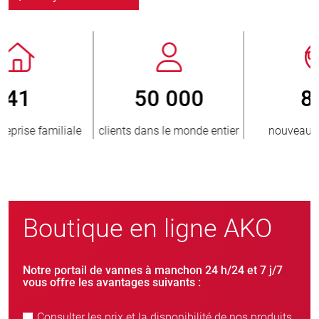
800
> 3 500 000
er
nouveaux clients/an
unités vendues
Boutique en ligne AKO
Notre portail de vannes à manchon 24 h/24 et 7 j/7
vous offre les avantages suivants :
Consulter les prix et la disponibilité de nos produits