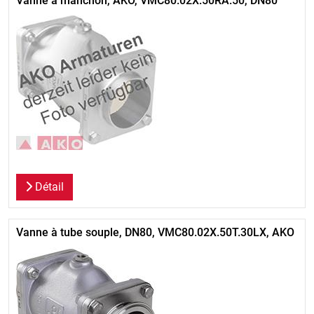
Vanne à manchon, AKO, VMC80.02X.50RA.50, DN80
Détail
Vanne à tube souple, DN80, VMC80.02X.50T.30LX, AKO