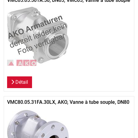
VMC65.05.50TA.50, DN65, VMC65, Vanne à tube souple
Détail
VMC80.05.31FA.30LX, AKO, Vanne à tube souple, DN80