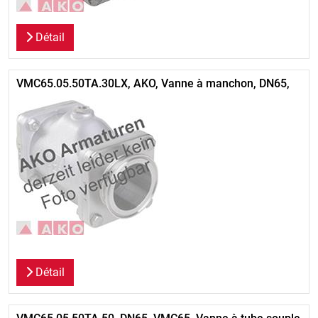
Détail
VMC65.05.50TA.30LX, AKO, Vanne à manchon, DN65,
Détail